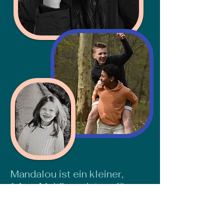
Mandalou ist ein kleiner,
feiner Multibrandstore für
Babys, Kids & Teens, gerne
fair
trade
und organic Cotton